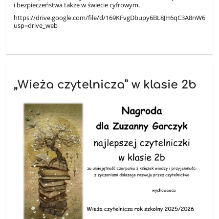
i bezpieczeństwa także w świecie cyfrowym.
https://drive.google.com/file/d/169KFvgDbupy6BL8JH6qC3A8nW6nD1
usp=drive_web
„Wieża czytelnicza” w klasie 2b