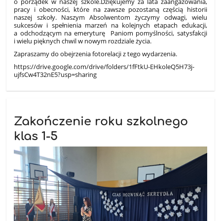
o porządek w naszej szkole.Dziękujemy za lata zaangażowania,
pracy i obecności, które na zawsze pozostaną częścią historii
naszej szkoły. Naszym Absolwentom życzymy odwagi, wielu
sukcesów i spełnienia marzeń na kolejnych etapach edukacji,
a odchodzącym na emeryturę Paniom pomyślności, satysfakcji
i wielu pięknych chwil w nowym rozdziale życia.
Zapraszamy do obejrzenia fotorelacji z tego wydarzenia.
https://drive.google.com/drive/folders/1fFtkU-EHkoleQ5H73j-
ujfsCw4T32nE5?usp=sharing
Zakończenie roku szkolnego
klas 1-5