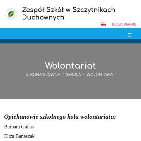
Zespół Szkół w Szczytnikach
Duchownych
LOGOWANIE
Wolontariat
STRONA GŁÓWNA
/
SZKOŁA
/
WOLONTARIAT
Wolontariat
Opiekunowie szkolnego koła wolontariatu:
Barbara Gallas
Eliza Banaszak