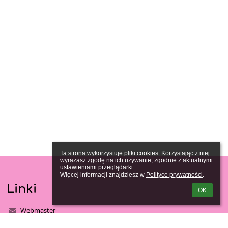
Ta strona wykorzystuje pliki cookies. Korzystając z niej 
wyrażasz zgodę na ich używanie, zgodnie z aktualnymi 
ustawieniami przeglądarki.

Więcej informacji znajdziesz w 
Polityce prywatności
.
Linki
OK
Webmaster
Wsparcie techniczne