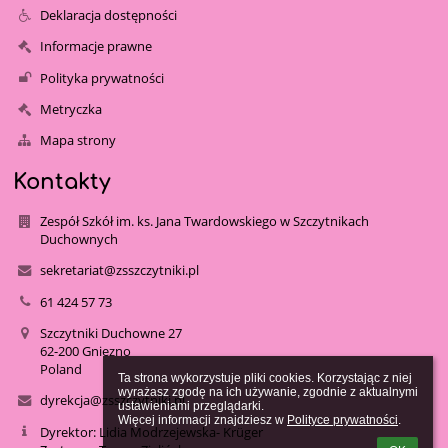
Deklaracja dostępności
Informacje prawne
Polityka prywatności
Metryczka
Mapa strony
Kontakty
Zespół Szkół im. ks. Jana Twardowskiego w Szczytnikach
Duchownych
sekretariat@zsszczytniki.pl
61 424 57 73
Szczytniki Duchowne 27
62-200 Gniezno
Poland
Ta strona wykorzystuje pliki cookies. Korzystając z niej 
wyrażasz zgodę na ich używanie, zgodnie z aktualnymi 
dyrekcja@zsszczytniki.pl
ustawieniami przeglądarki.

Więcej informacji znajdziesz w 
Polityce prywatności
.
Dyrektor: Lidia Modrzejewska- Krüger