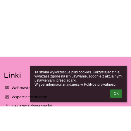
Ta strona wykorzystuje pliki cookies. Korzystając z niej 
Linki
wyrażasz zgodę na ich używanie, zgodnie z aktualnymi 
ustawieniami przeglądarki.

Więcej informacji znajdziesz w 
Polityce prywatności
.
Webmaster
OK
Wsparcie techniczne
Deklaracja dostępności
Informacje prawne
Polityka prywatności