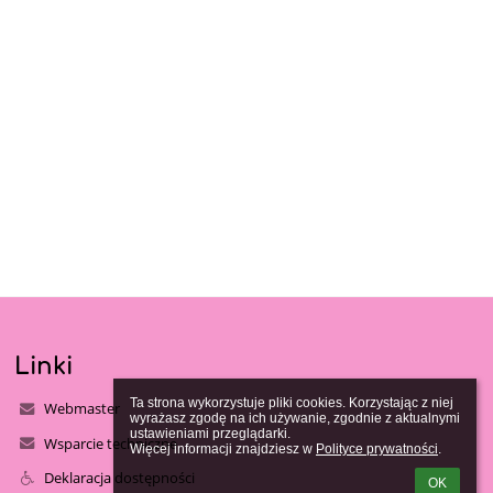
Linki
Ta strona wykorzystuje pliki cookies. Korzystając z niej 
Webmaster
wyrażasz zgodę na ich używanie, zgodnie z aktualnymi 
ustawieniami przeglądarki.

Wsparcie techniczne
Więcej informacji znajdziesz w 
Polityce prywatności
.
Deklaracja dostępności
OK