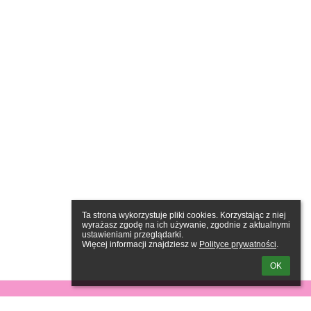
Ta strona wykorzystuje pliki cookies. Korzystając z niej 
wyrażasz zgodę na ich używanie, zgodnie z aktualnymi 
ustawieniami przeglądarki.

Więcej informacji znajdziesz w 
Polityce prywatności
.
OK