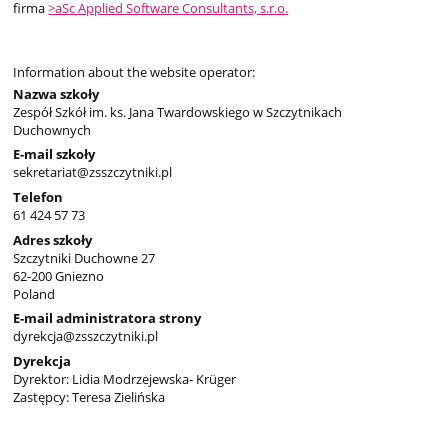
firma
>aSc Applied Software Consultants, s.r.o.
Information about the website operator:
Nazwa szkoły
Zespół Szkół im. ks. Jana Twardowskiego w Szczytnikach
Duchownych
E-mail szkoły
sekretariat@zsszczytniki.pl
Telefon
61 424 57 73
Adres szkoły
Szczytniki Duchowne 27
62-200 Gniezno
Poland
E-mail administratora strony
dyrekcja@zsszczytniki.pl
Dyrekcja
Dyrektor: Lidia Modrzejewska- Krüger
Zastępcy: Teresa Zielińska