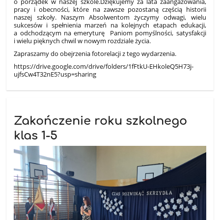
o porządek w naszej szkole.Dziękujemy za lata zaangażowania,
pracy i obecności, które na zawsze pozostaną częścią historii
naszej szkoły. Naszym Absolwentom życzymy odwagi, wielu
sukcesów i spełnienia marzeń na kolejnych etapach edukacji,
a odchodzącym na emeryturę Paniom pomyślności, satysfakcji
i wielu pięknych chwil w nowym rozdziale życia.
Zapraszamy do obejrzenia fotorelacji z tego wydarzenia.
https://drive.google.com/drive/folders/1fFtkU-EHkoleQ5H73j-
ujfsCw4T32nE5?usp=sharing
Zakończenie roku szkolnego
klas 1-5