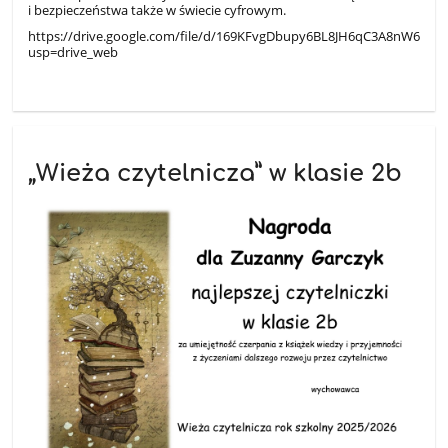
i bezpieczeństwa także w świecie cyfrowym.
https://drive.google.com/file/d/169KFvgDbupy6BL8JH6qC3A8nW6nD1
usp=drive_web
„Wieża czytelnicza” w klasie 2b