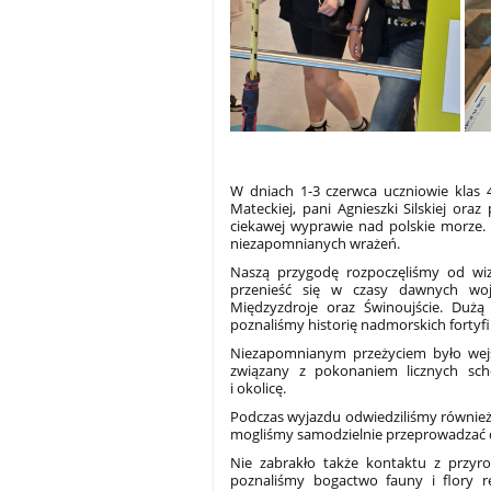
W dniach 1-3 czerwca uczniowie klas 
Mateckiej, pani Agnieszki Silskiej ora
ciekawej wyprawie nad polskie morze.
niezapomnianych wrażeń.
Naszą przygodę rozpoczęliśmy od wi
przenieść się w czasy dawnych woj
Międzyzdroje oraz Świnoujście. Dużą
poznaliśmy historię nadmorskich fortyfik
Niezapomnianym przeżyciem było wejś
związany z pokonaniem licznych sc
i okolicę.
Podczas wyjazdu odwiedziliśmy również
mogliśmy samodzielnie przeprowadzać d
Nie zabrakło także kontaktu z przy
poznaliśmy bogactwo fauny i flory r