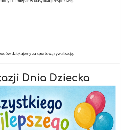
dobyli III miejsce w klasyfikacji zespołowej.
m
wodów dziękujemy za sportową rywalizację.
azji Dnia Dziecka