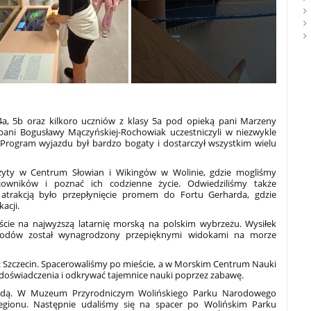
4a, 5b oraz kilkoro uczniów z klasy 5a pod opieką pani Marzeny
z pani Bogusławy Mączyńskiej-Rochowiak uczestniczyli w niezwykle
 Program wyjazdu był bardzo bogaty i dostarczył wszystkim wielu
zyty w Centrum Słowian i Wikingów w Wolinie, gdzie mogliśmy
owników i poznać ich codzienne życie. Odwiedziliśmy także
 atrakcją było przepłynięcie promem do Fortu Gerharda, gdzie
acji.
cie na najwyższą latarnię morską na polskim wybrzeżu. Wysiłek
hodów został wynagrodzony przepięknymi widokami na morze
 Szczecin. Spacerowaliśmy po mieście, a w Morskim Centrum Nauki
oświadczenia i odkrywać tajemnice nauki poprzez zabawę.
rodą. W Muzeum Przyrodniczym Wolińskiego Parku Narodowego
egionu. Następnie udaliśmy się na spacer po Wolińskim Parku