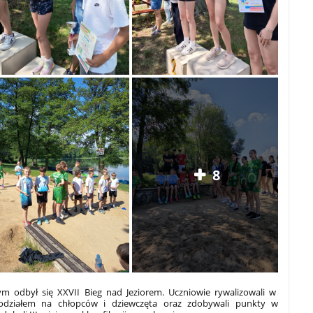
8
ym odbył się XXVII Bieg nad Jeziorem. Uczniowie rywalizowali w
odziałem na chłopców i dziewczęta oraz zdobywali punkty w