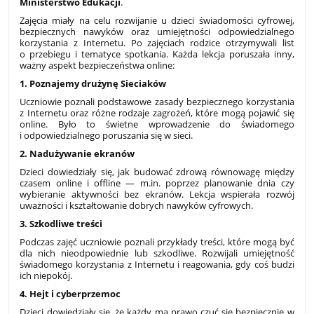
Ministerstwo Edukacji
.
Zajęcia miały na celu rozwijanie u dzieci świadomości cyfrowej,
bezpiecznych nawyków oraz umiejętności odpowiedzialnego
korzystania z Internetu. Po zajęciach rodzice otrzymywali list
o przebiegu i tematyce spotkania. Każda lekcja poruszała inny,
ważny aspekt bezpieczeństwa online:
1. Poznajemy drużynę Sieciaków
Uczniowie poznali podstawowe zasady bezpiecznego korzystania
z Internetu oraz różne rodzaje zagrożeń, które mogą pojawić się
online. Było to świetne wprowadzenie do świadomego
i odpowiedzialnego poruszania się w sieci.
2. Nadużywanie ekranów
Dzieci dowiedziały się, jak budować zdrową równowagę między
czasem online i offline — m.in. poprzez planowanie dnia czy
wybieranie aktywności bez ekranów. Lekcja wspierała rozwój
uważności i kształtowanie dobrych nawyków cyfrowych.
3. Szkodliwe treści
Podczas zajęć uczniowie poznali przykłady treści, które mogą być
dla nich nieodpowiednie lub szkodliwe. Rozwijali umiejętność
świadomego korzystania z Internetu i reagowania, gdy coś budzi
ich niepokój.
4. Hejt i cyberprzemoc
Dzieci dowiedziały się, że każdy ma prawo czuć się bezpiecznie w