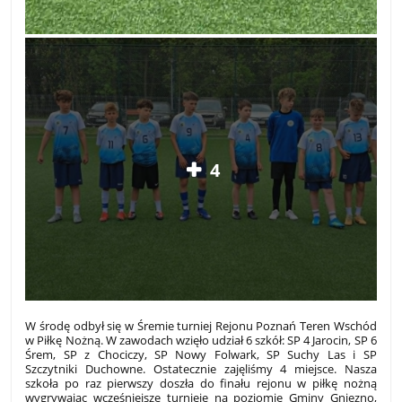
4
W środę odbył się w Śremie turniej Rejonu Poznań Teren Wschód
w Piłkę Nożną. W zawodach wzięło udział 6 szkół: SP 4 Jarocin
, SP 6
Śrem, SP z Chociczy, SP Nowy Folwark, SP Suchy Las i SP
Szczytniki Duchowne. Ostatecznie zajęliśmy 4 miejsce. Nasza
szkoła po raz pierwszy doszła do finału rejonu w piłkę nożną
wygrywając wcześniejsze turnieje na poziomie Gminy Gniezno,