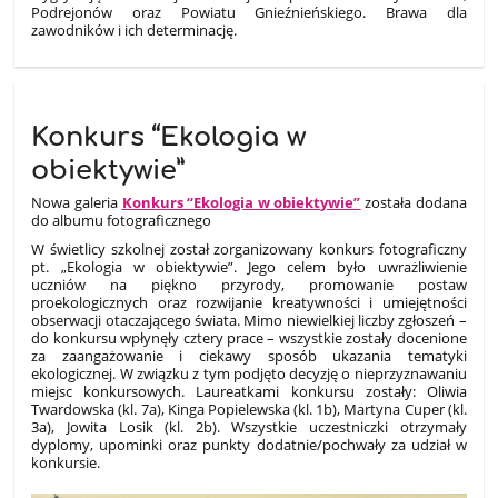
Podrejonów oraz Powiatu Gnieźnieńskiego. Brawa dla
zawodników i ich determinację.
Konkurs “Ekologia w
obiektywie”
Nowa galeria
Konkurs “Ekologia w obiektywie”
została dodana
do albumu fotograficznego
W świetlicy szkolnej został zorganizowany konkurs fotograficzny
pt. „Ekologia w obiektywie”. Jego celem było uwrażliwienie
uczniów na piękno przyrody, promowanie postaw
proekologicznych oraz rozwijanie kreatywności i umiejętności
obserwacji otaczającego świata. Mimo niewielkiej liczby zgłoszeń –
do konkursu wpłynęły cztery prace – wszystkie zostały docenione
za zaangażowanie i ciekawy sposób ukazania tematyki
ekologicznej. W związku z tym podjęto decyzję o nieprzyznawaniu
miejsc konkursowych. Laureatkami konkursu zostały: Oliwia
Twardowska (kl. 7a), Kinga Popielewska (kl. 1b), Martyna Cuper (kl.
3a), Jowita Losik (kl. 2b). Wszystkie uczestniczki otrzymały
dyplomy, upominki oraz punkty dodatnie/pochwały za udział w
konkursie.